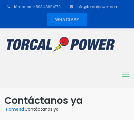
Llámanos: +593 43884170
info@torcalpower.com
WHATSAPP
Contáctanos ya
Home
sd
Contáctanos ya